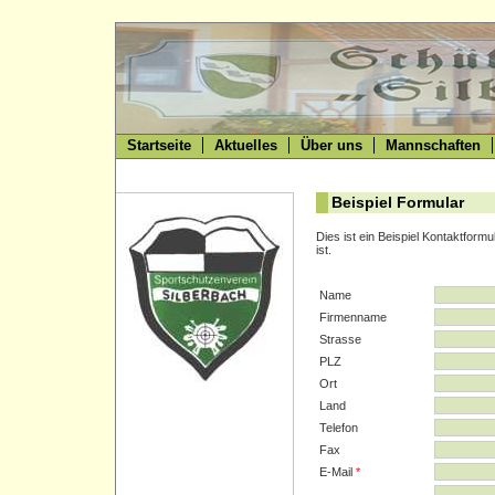
Startseite
Aktuelles
Über uns
Mannschaften
Beispiel Formular
Dies ist ein Beispiel Kontaktform
ist.
Name
Firmenname
Strasse
PLZ
Ort
Land
Telefon
Fax
E-Mail
*